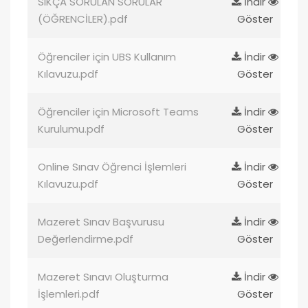
SIKÇA SORULAN SORULAR
İndir
(ÖĞRENCİLER).pdf
Göster
Öğrenciler için UBS Kullanım
İndir
Kılavuzu.pdf
Göster
Öğrenciler için Microsoft Teams
İndir
Kurulumu.pdf
Göster
Online Sınav Öğrenci İşlemleri
İndir
Kılavuzu.pdf
Göster
Mazeret Sınav Başvurusu
İndir
Değerlendirme.pdf
Göster
Mazeret Sınavı Oluşturma
İndir
İşlemleri.pdf
Göster