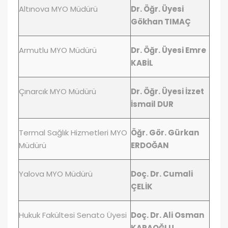
Altınova MYO Müdürü
Dr. Öğr. Üyesi
Gökhan TIMAÇ
Armutlu MYO Müdürü
Dr. Öğr. Üyesi Emre
KABİL
Çınarcık MYO Müdürü
Dr. Öğr. Üyesi İzzet
İsmail DUR
Termal Sağlık Hizmetleri MYO
Öğr. Gör. Gürkan
Müdürü
ERDOĞAN
Yalova MYO Müdürü
Doç. Dr. Cumali
ÇELİK
Hukuk Fakültesi Senato Üyesi
Doç. Dr. Ali Osman
KARAOĞLU