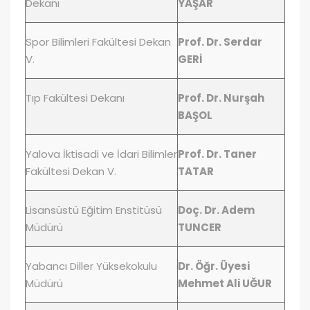
Dekanı
YAŞAR
Spor Bilimleri Fakültesi Dekan
Prof. Dr. Serdar
V.
GERİ
Tıp Fakültesi Dekanı
Prof. Dr. Nurşah
BAŞOL
Yalova İktisadi ve İdari Bilimler
Prof. Dr. Taner
Fakültesi Dekan V.
TATAR
Lisansüstü Eğitim Enstitüsü
Doç. Dr. Adem
Müdürü
TUNCER
Yabancı Diller Yüksekokulu
Dr. Öğr. Üyesi
Müdürü
Mehmet Ali UĞUR