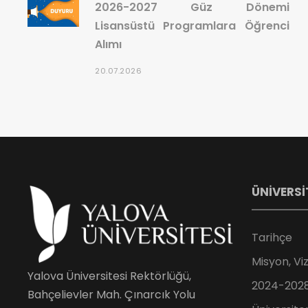
2026-2027 Güz Dönemi
Lisansüstü Programlara Öğrenci
Alımı
20.07.2026
ÜNİVERSİ
Tarihçe
Misyon, Vi
Yalova Üniversitesi Rektörlüğü,
2024-2028 
Bahçelievler Mah. Çınarcık Yolu