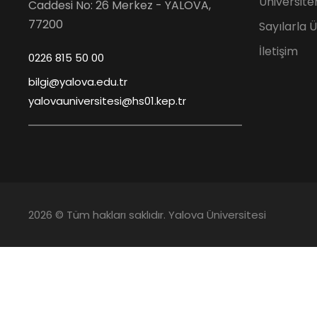
Üniversite
Caddesi No: 26 Merkez - YALOVA,
77200
Sayılarla 
İletişim
0226 815 50 00
bilgi@yalova.edu.tr
yalovauniversitesi@hs01.kep.tr
2026 © Tüm hakları saklıdır. Yalova Üniversitesi