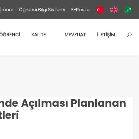
renci
Öğrenci Bilgi Sistemi
E-Posta
ÖĞRENCİ
KALİTE
MEVZUAT
İLETİŞİM
nde Açılması Planlanan
leri