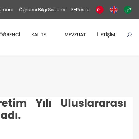
renci
Öğrenci Bilgi Sistemi
E-Posta
ÖĞRENCİ
KALİTE
MEVZUAT
İLETİŞİM
etim Yılı Uluslararası
adı.