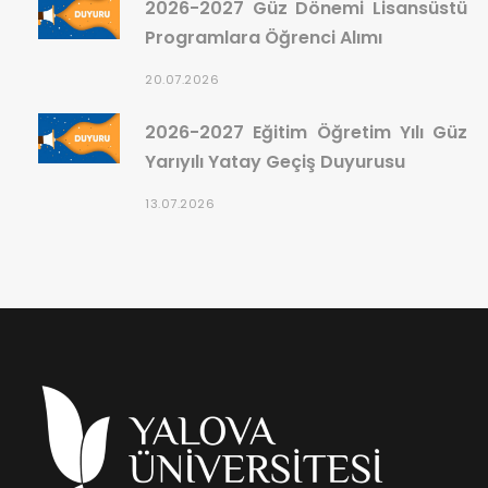
2026-2027 Güz Dönemi Lisansüstü
Programlara Öğrenci Alımı
20.07.2026
2026-2027 Eğitim Öğretim Yılı Güz
Yarıyılı Yatay Geçiş Duyurusu
13.07.2026