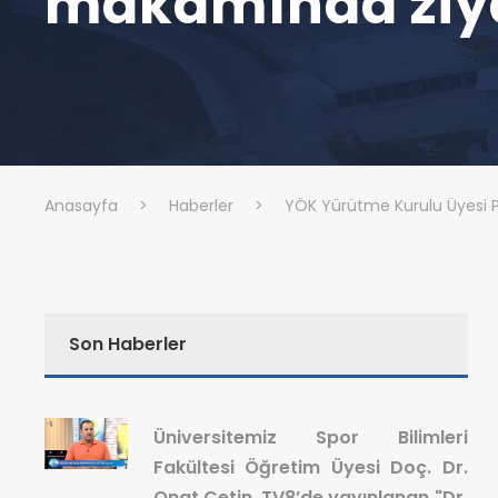
makamında ziya
Anasayfa
>
Haberler
>
YÖK Yürütme Kurulu Üyesi P
Son Haberler
Üniversitemiz Spor Bilimleri
Fakültesi Öğretim Üyesi Doç. Dr.
Onat Çetin, TV8’de yayınlanan "Dr.