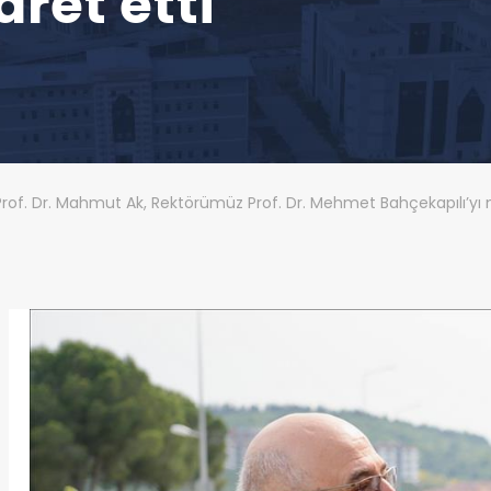
ret etti
rof. Dr. Mahmut Ak, Rektörümüz Prof. Dr. Mehmet Bahçekapılı’yı